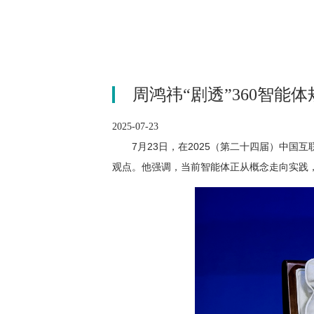
周鸿祎“剧透”360智
2025-07-23
7月23日，在2025（第二十四届）中
观点。他强调，当前智能体正从概念走向实践